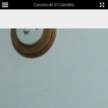
Casona de El Castañíu