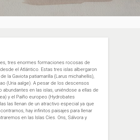
ntes, tres enormes formaciones rocosas de
esde el Atlántico. Estas tres islas albergaron
 la Gaviota patiamarilla (Larus michahellis),
rao (Uria aalge). A pesar de los descensos
abundantes en las islas, uniéndose a ellas de
ea) y el Paíño europeo (Hydrobates
as las llenan de un atractivo especial ya que
ntrarnos, hay infinitos paisajes para llenar
aremos en las Islas Cíes. Ons, Sálvora y