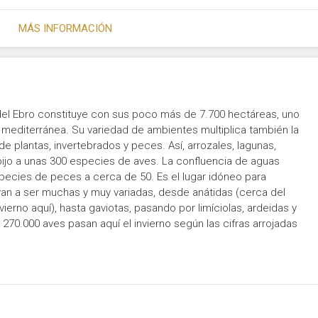
MÁS INFORMACIÓN
a del Ebro constituye con sus poco más de 7.700 hectáreas, uno
mediterránea. Su variedad de ambientes multiplica también la
e plantas, invertebrados y peces. Así, arrozales, lagunas,
obijo a unas 300 especies de aves. La confluencia de aguas
species de peces a cerca de 50. Es el lugar idóneo para
 van a ser muchas y muy variadas, desde anátidas (cerca del
ierno aquí), hasta gaviotas, pasando por limíciolas, ardeidas y
 270.000 aves pasan aquí el invierno según las cifras arrojadas