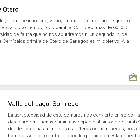
e Otero
te lugar parece inhóspito, vacío, tan extenso que parece que no
 pero al poco tiempo, todo cambia. Con poco más de 60.000
ersidad de fauna que no nos aburriremos ni un segundo, ni de
e Cernícalos primilla de Otero de Sariegos es mi objetivo. Allá
Valle del Lago. Somiedo
La abruptuosidad de esta comarca nos convierte en seres insi
desaparecer. Buenas caminatas esperan al pintor pero también
desde flores hasta grandes mamíferos como rebecos, corzos,
hombre. Aquí os cuento un poco lo que hice en esta especta