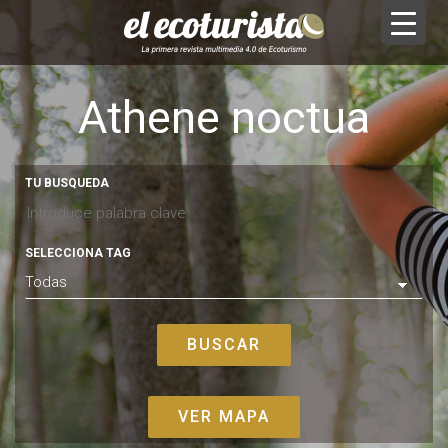
Athene noctua
TU BUSQUEDA
SELECCIONA TAG
VER MAPA