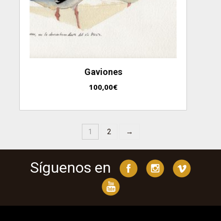
Gaviones
100,00
€
1
2
→
Síguenos en