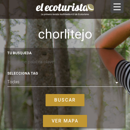
chorlitejo
TU BUSQUEDA
SELECCIONA TAG
VER MAPA