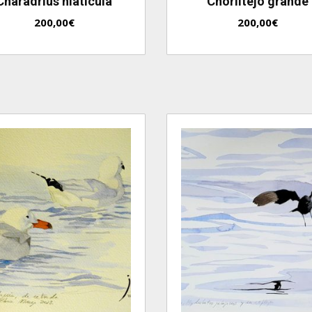
Charadrius hiaticula
Chorlitejo grande
200,00
€
200,00
€