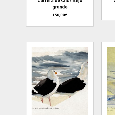
Carrera de Chorlitejo
grande
150,00
€