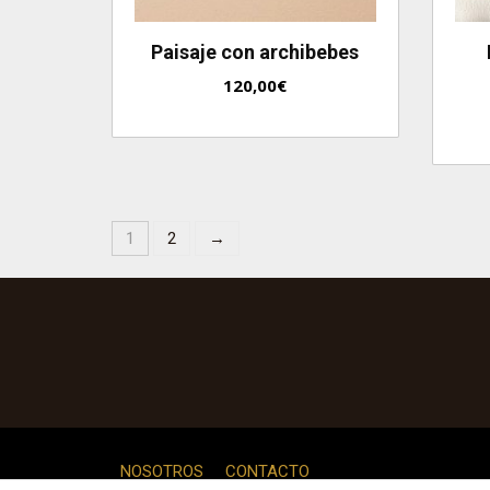
Paisaje con archibebes
120,00
€
1
2
→
NOSOTROS
CONTACTO