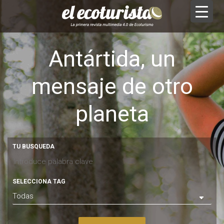
Antártida, un
mensaje de otro
planeta
TU BUSQUEDA
SELECCIONA TAG