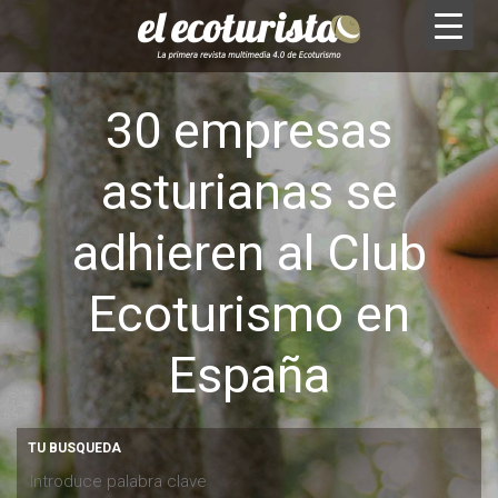
30 empresas
asturianas se
adhieren al Club
Ecoturismo en
España
TU BUSQUEDA