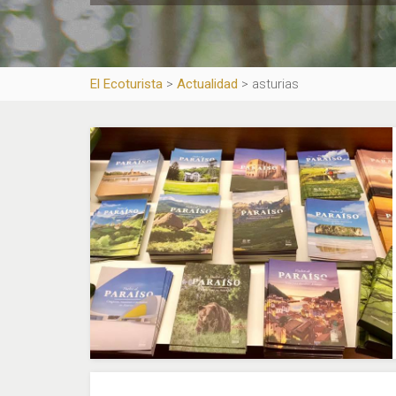
El Ecoturista
>
Actualidad
>
asturias