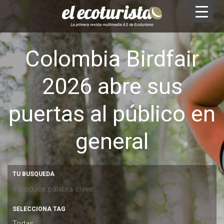
Colombia Birdfair
2026 abre sus
puertas al público en
general
TU BUSQUEDA
SELECCIONA TAG