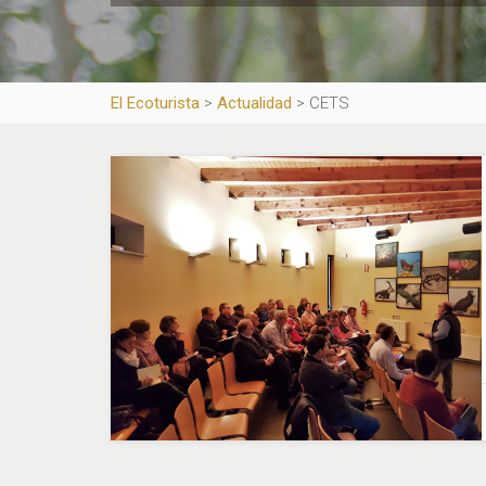
El Ecoturista
>
Actualidad
>
CETS