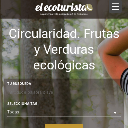
Circularidad. Frutas
y Verduras
ecológicas
TU BUSQUEDA
SELECCIONA TAG