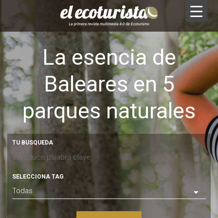
La esencia de
Baleares en 5
parques naturales
TU BUSQUEDA
SELECCIONA TAG