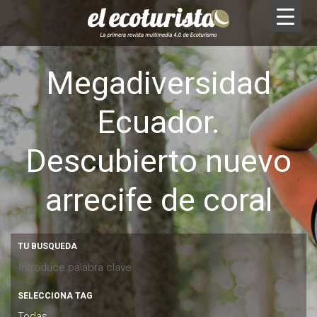
Megadiversidad
Ecuador.
Descubierto nuevo
arrecife de coral
TU BUSQUEDA
SELECCIONA TAG