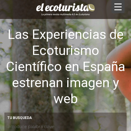
Las Experiencias de
Ecoturismo
Científico en España
estrenan imagen y
web
TU BUSQUEDA