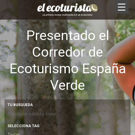
Presentado el
Corredor de
Ecoturismo España
Verde
TU BUSQUEDA
SELECCIONA TAG