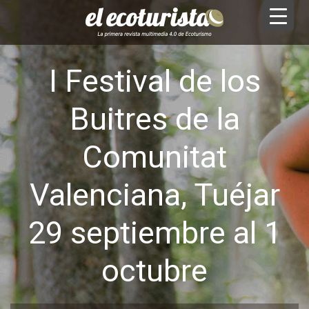
I Festival de los
Buitres de la
Comunitat
Valenciana, Tuéjar
29 septiembre al 1
octubre