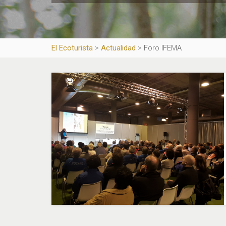
El Ecoturista
>
Actualidad
>
Foro IFEMA