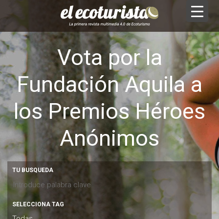
Vota por la
Fundación Aquila a
los Premios Héroes
Anónimos
TU BUSQUEDA
SELECCIONA TAG