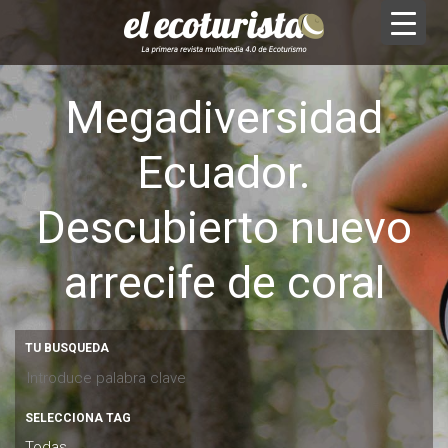
Megadiversidad
Ecuador.
Descubierto nuevo
arrecife de coral
TU BUSQUEDA
SELECCIONA TAG