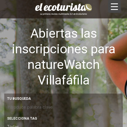
Abiertas las
inscripciones para
natureWatch
Villafáfila
TU BUSQUEDA
SELECCIONA TAG