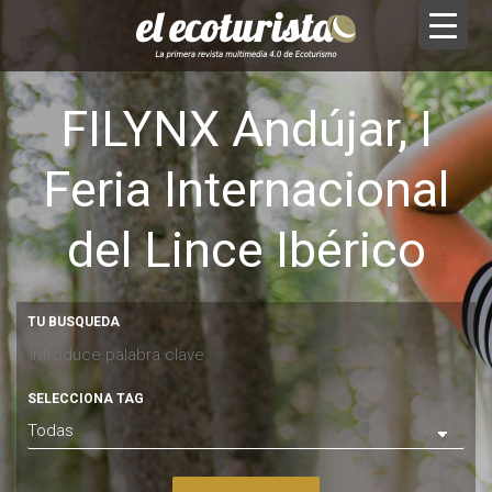
FILYNX Andújar, I
Feria Internacional
del Lince Ibérico
TU BUSQUEDA
SELECCIONA TAG