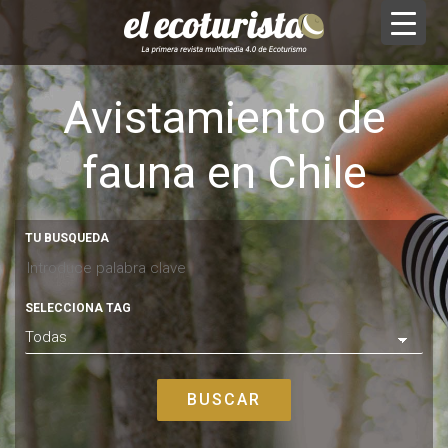
Avistamiento de
fauna en Chile
TU BUSQUEDA
SELECCIONA TAG