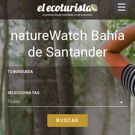
natureWatch Bahía
de Santander
TU BUSQUEDA
SELECCIONA TAG