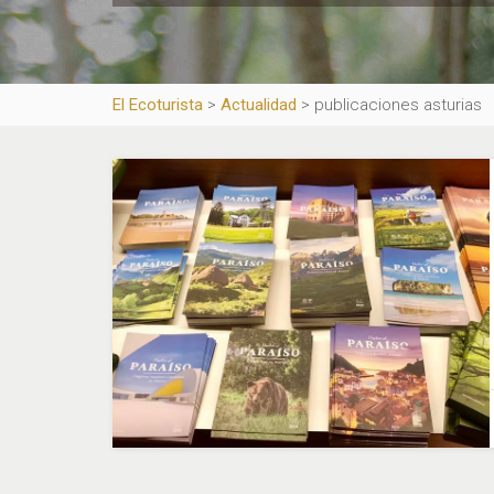
El Ecoturista
>
Actualidad
>
publicaciones asturias