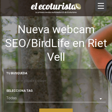
Nueva webcam
SEO/BirdLife en Riet
Vell
TU BUSQUEDA
SELECCIONA TAG