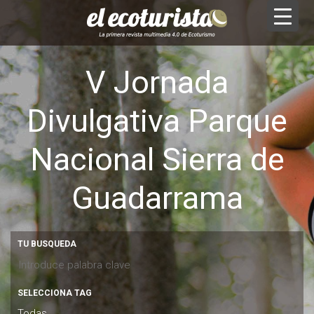
V Jornada
Divulgativa Parque
Nacional Sierra de
Guadarrama
TU BUSQUEDA
SELECCIONA TAG