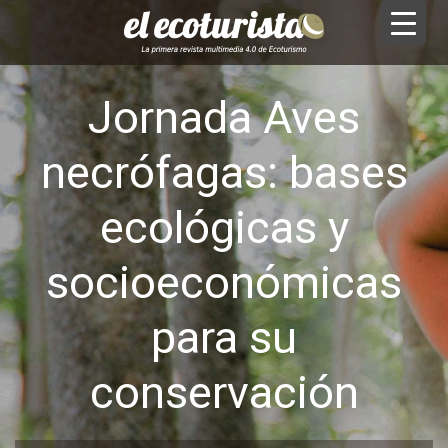
Jornada Aves
necrófagas: bases
ecológicas y
socioeconómicas
para su
conservación