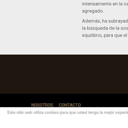
intensamente en la ca
agregado.
Además, ha subrayado 
la búsqueda de la sos
equilibrio, para que el
NOSOTROS
CONTACTO
Este sitio web utiliza cookies para que usted tenga la mejor expe
Cop