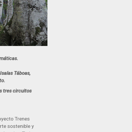
emáticas.
 Isaías Táboas,
to.
s tres circuitos
royecto Trenes
rte sostenible y