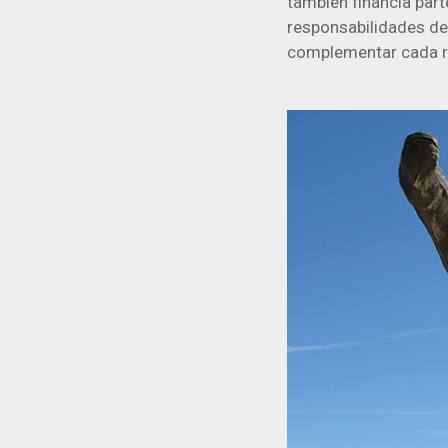
también financia part
responsabilidades del
complementar cada r