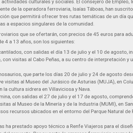
ctividades culturales y sociales. El consejero de Empleo, I
dente de la operadora ferroviaria, Isaías Táboas, han suscrito
ión que permitirá ofrecer tres rutas temáticas de un día q
das a espacios singulares de la comunidad.
rroviarios que se ofertarán, con precios de 45 euros para adu
 4 a 13 años, son los siguientes:
antilados, con salidas el día 13 de julio y el 10 de agosto, in
o, con visitas al Cabo Peñas, a su centro de interpretación y 
inosaurios, que parte los días 20 de julio y 24 de agosto de
ye visitas al Museo del Jurásico de Asturias (MUJA), en Colu
 la cultura sidrera en Villaviciosa y Nava.
 mina, con salidas el 27 de julio y el 17 de agosto, comprend
isitas al Museo de la Minería y de la Industria (MUMI), en Sa
ersos recursos ubicados en el entorno del Parque Natural de 
as ha prestado apoyo técnico a Renfe Viajeros para el diseño