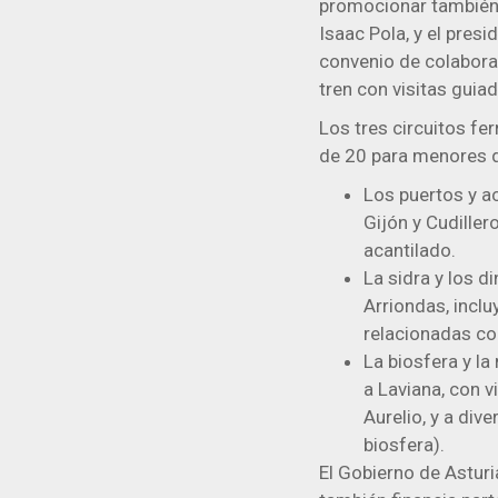
promocionar también a
Isaac Pola, y el presi
convenio de colaborac
tren con visitas guia
Los tres circuitos fe
de 20 para menores de
Los puertos y ac
Gijón y Cudiller
acantilado.
La sidra y los d
Arriondas, inclu
relacionadas con
La biosfera y la
a Laviana, con v
Aurelio, y a div
biosfera).
El Gobierno de Asturi