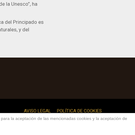
de la Unesco”, ha
ca del Principado es
turales, y del
AVISO LEGAL
POLÍTICA DE COOKIES
o para la aceptación de las mencionadas cookies y la aceptación de
dos.