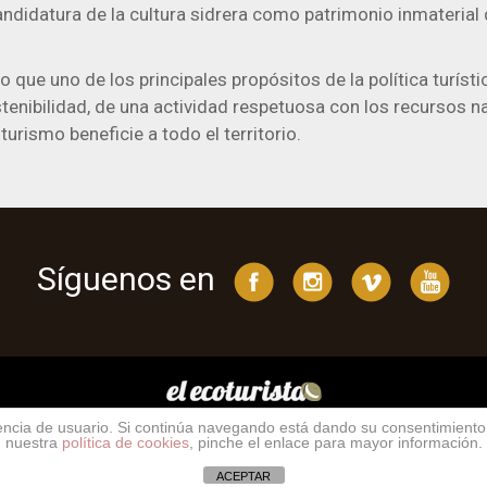
ndidatura de la cultura sidrera como patrimonio inmaterial 
que uno de los principales propósitos de la política turísti
tenibilidad, de una actividad respetuosa con los recursos na
 turismo beneficie a todo el territorio.
Síguenos en
riencia de usuario. Si continúa navegando está dando su consentimient
nuestra
política de cookies
, pinche el enlace para mayor información.
yright © 2026 https://elecoturista.com Todos los derechos reserva
ACEPTAR