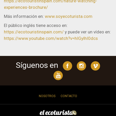
https://ecotouristinspain.com/nature-watching-
experiences-brochure/
Más información en:
www.soyecoturista.com
El público inglés tiene acceso en:
https://ecotouristinspain.com/
y puede ver un vídeo en:
https://www.youtube.com/watch?v=hIGylhI0dcs
Síguenos en
NOSOTROS
CONTACTO