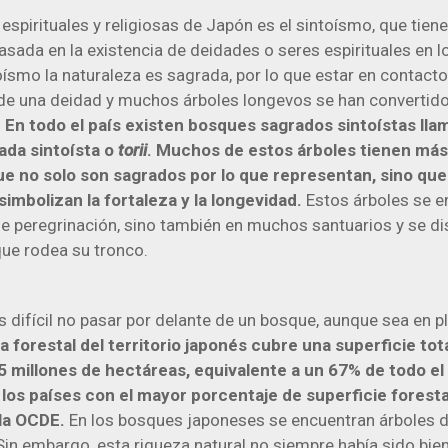
 espirituales y religiosas de Japón es el sintoísmo, que tien
sada en la existencia de deidades o seres espirituales en l
toísmo la naturaleza es sagrada, por lo que estar en contact
a de una deidad y muchos árboles longevos se han convertid
.
En todo el país existen bosques sagrados sintoístas ll
ada sintoísta o
torii
. Muchos de estos árboles tienen más
que no solo son sagrados por lo que representan, sino qu
mbolizan la fortaleza y la longevidad.
Estos árboles se e
 peregrinación, sino también en muchos santuarios y se dis
ue rodea su tronco.
es difícil no pasar por delante de un bosque, aunque sea en p
a forestal del territorio japonés cubre una superficie tot
millones de hectáreas, equivalente a un 67% de todo el p
los países con el mayor porcentaje de superficie forest
 la OCDE.
En los bosques japoneses se encuentran árboles 
Sin embargo, esta riqueza natural no siempre había sido bie