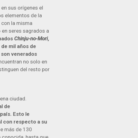
e en sus orígenes el
os elementos de la
o con la misma
o en seres sagrados a
amados
Chinju-no-Mori
,
 de mil años de
e son venerados
ncuentran no solo en
tinguen del resto por
lena ciudad.
al de
aís. Esto le
al con respecto a su
de más de 130
n conocida, hasta que,