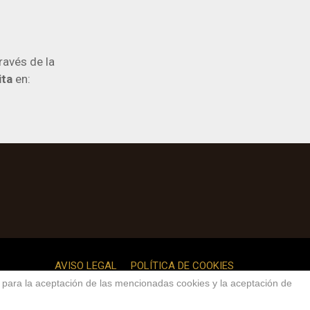
ravés de la
ita
en:
AVISO LEGAL
POLÍTICA DE COOKIES
o para la aceptación de las mencionadas cookies y la aceptación de
dos.