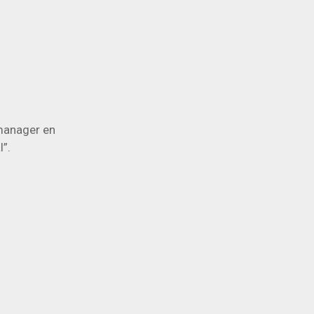
 manager en
l”.