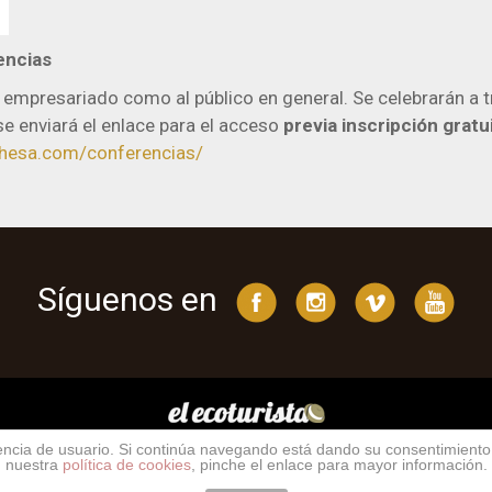
encias
l empresariado como al público en general. Se celebrarán a t
e enviará el enlace para el acceso
previa inscripción gratu
hesa.com/conferencias/
Síguenos en
riencia de usuario. Si continúa navegando está dando su consentimient
nuestra
política de cookies
, pinche el enlace para mayor información.
yright © 2026 https://elecoturista.com Todos los derechos reserva