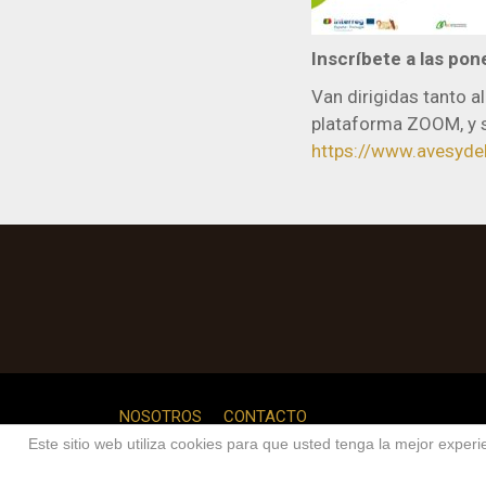
Inscríbete a las pon
Van dirigidas tanto a
plataforma ZOOM, y s
https://www.avesyde
NOSOTROS
CONTACTO
Este sitio web utiliza cookies para que usted tenga la mejor expe
Cop