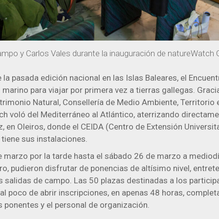
mpo y Carlos Vales durante la inauguración de natureWatch G
e la pasada edición nacional en las Islas Baleares, el Encue
marino para viajar por primera vez a tierras gallegas. Gracia
trimonio Natural, Consellería de Medio Ambiente, Territorio 
ch voló del Mediterráneo al Atlántico, aterrizando directame
, en Oleiros, donde el CEIDA (Centro de Extensión Universita
 tiene sus instalaciones.
e marzo por la tarde hasta el sábado 26 de marzo a mediodí
ro, pudieron disfrutar de ponencias de altísimo nivel, entre
s salidas de campo. Las 50 plazas destinadas a los partic
l poco de abrir inscripciones, en apenas 48 horas, completa
s ponentes y el personal de organización.