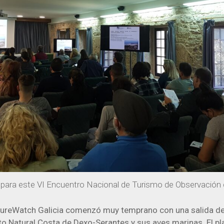
para este VI Encuentro Nacional de Turismo de Observación d
atureWatch Galicia comenzó muy temprano con una salida d
 Natural Costa de Dexo-Serantes y sus aves marinas. El pla