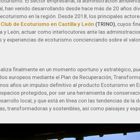
coturismo. El sector empresarial, la administración ambiental y
al, han venido desarrollando desde hace más de 20 años dive
 ecoturismo en la región. Desde 2018, los principales acto
Club de Ecoturismo en Castilla y León
(TRINO)
, cuyos fin
a y León, actuar como interlocutores ante las administracion
 y experiencias de ecoturismo concienciando sobre el valor
aliza finalmente en un momento oportuno y estratégico, pue
ndos europeos mediante el Plan de Recuperación, Transformac
mos años un impulso definitivo al producto Ecoturismo en 
espacios protegidos, por ser una herramienta de conservaci
sarrollo local, y que está en línea con las tendencias de l
as, transformadoras y sostenibles, así como paisajes y esp