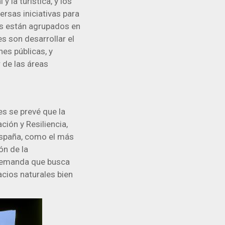
 la turística, y los
rsas iniciativas para
res están agrupados en
es son desarrollar el
es públicas, y
 de las áreas
s se prevé que la
ión y Resiliencia,
España, como el más
ón de la
a demanda que busca
acios naturales bien