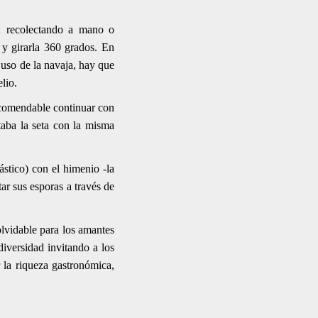
: recolectando a mano o
o y girarla 360 grados. En
 uso de la navaja, hay que
elio.
ecomendable continuar con
staba la seta con la misma
stico) con el himenio -la
ar sus esporas a través de
olvidable para los amantes
iversidad invitando a los
r la riqueza gastronómica,