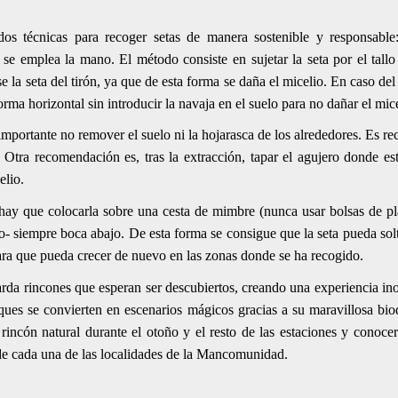
.
s técnicas para recoger setas de manera sostenible y responsable
 se emplea la mano. El método consiste en sujetar la seta por el tall
e la seta del tirón, ya que de esta forma se daña el micelio. En caso del
forma horizontal sin introducir la navaja en el suelo para no dañar el mic
mportante no remover el suelo ni la hojarasca de los alrededores. Es r
. Otra recomendación es, tras la extracción, tapar el agujero donde e
celio.
 hay que colocarla sobre una cesta de mimbre (nunca usar bolsas de plá
o- siempre boca abajo. De esta forma se consigue que la seta pueda solt
para que pueda crecer de nuevo en las zonas donde se ha recogido.
rda rincones que esperan ser descubiertos, creando una experiencia in
ques se convierten en escenarios mágicos gracias a su maravillosa biod
e rincón natural durante el otoño y el resto de las estaciones y conoce
 de cada una de las localidades de la Mancomunidad.