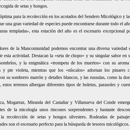
recogida de setas y hongos.
óptima para la recolección en los acotados del Sendero Micológico y la
que una gran variedad de especies puede encontrarse durante todo el a
ras templadas-, esta estación del año es el escenario excepcional p
dores de la Mancomunidad podemos encontrar una diversa variedad de
e esta actividad. Destacan la «seta de chopo» y su singular sabor en so
sombríos, y la enigmática «trompeta de los muertos» con su aroma
 y pie violeta, mientras que los «níscalos» adornan los pinares 
n su sombrero marrón y detalles blancos, y las russulas, como la dora
 estos terrenos albergan diferentes tipos de boletus, parasoles y cuen
ca, Mogarraz, Miranda del Castañar y Villanueva del Conde emerg
es de la micología unos rincones sorprendentes y bastante descon
la recolección de setas y hongos silvestres. Rodeadas de paisaje
dades son el escenario perfecto para la búsqueda de tesoros micológicos