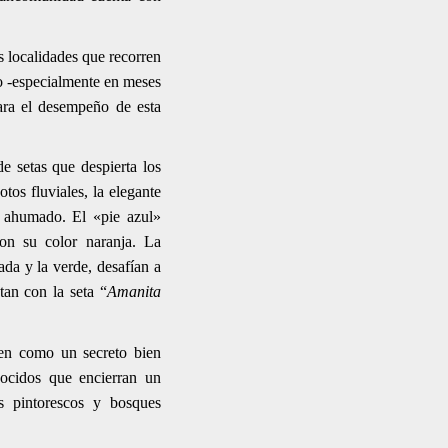
s localidades que recorren
ño -especialmente en meses
ara el desempeño de esta
 setas que despierta los
tos fluviales, la elegante
 ahumado. El «pie azul»
con su color naranja. La
da y la verde, desafían a
tan con la seta “
Amanita
en como un secreto bien
ocidos que encierran un
s pintorescos y bosques
.