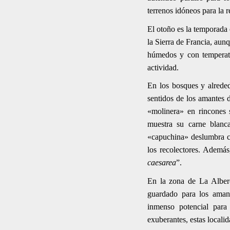
terrenos idóneos para la 
El otoño es la temporada 
la Sierra de Francia, aun
húmedos y con temperatu
actividad.
En los bosques y alrede
sentidos de los amantes d
«molinera» en rincones 
muestra su carne blanca
«capuchina» deslumbra co
los recolectores. Además,
caesarea
”.
En la zona de La Alber
guardado para los amant
inmenso potencial para 
exuberantes, estas locali