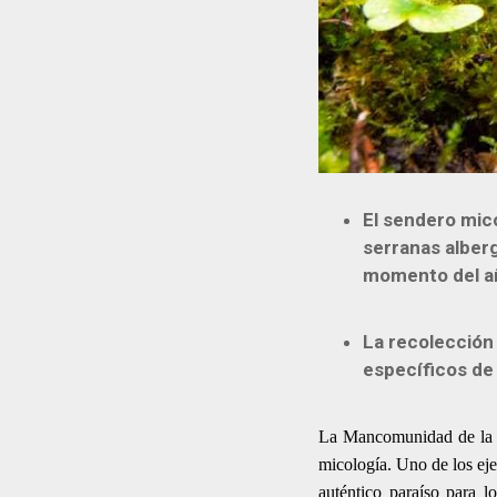
El sendero mico
serranas alber
momento del 
La recolección 
específicos de
La Mancomunidad de la Si
micología. Uno de los ej
auténtico paraíso para 