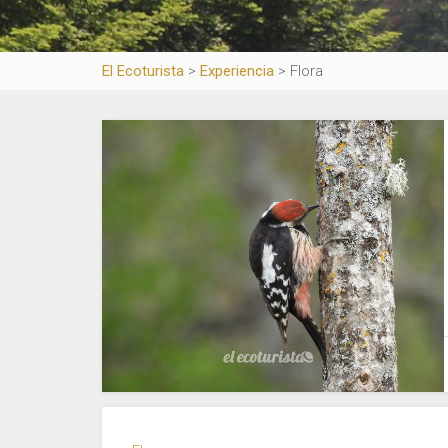
El Ecoturista
>
Experiencia
>
Flora