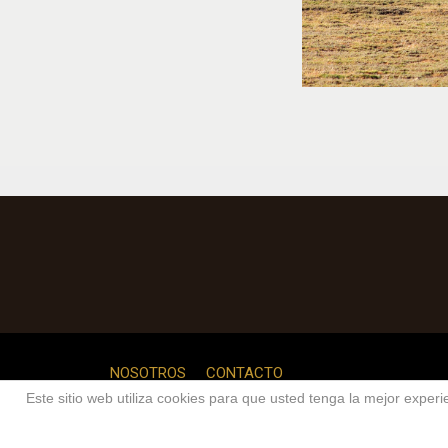
NOSOTROS
CONTACTO
Este sitio web utiliza cookies para que usted tenga la mejor expe
Cop