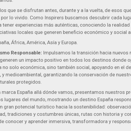
tamos.
os que se disfrutan antes, durante y a la vuelta, de esos que
” por lo vivido. Como Inspirers buscamos descubrir cada lug
ra tener experiencias más auténticas, conociendo la realidad 
iciativas locales que generen beneficio económico y social 
aña, África, América, Asía y Europa.
rismo Responsable:
Impulsamos la transición hacia nuevos
eneren un impacto positivo en todos los destinos donde o
 no solo económica, sino también social, apoyando en el de
 y medioambiental, garantizando la conservación de nuest
turales protegidos.
 marca España allá dónde vamos, presentamos nuestros pro
s lugares del mundo, mostrando un destino España respons
gran potencial turístico hacia la sostenibilidad: observació
d, tradiciones y costumbres únicas, rutas con historia y co
e conocer y aprender inmersiva, transformadora y respons