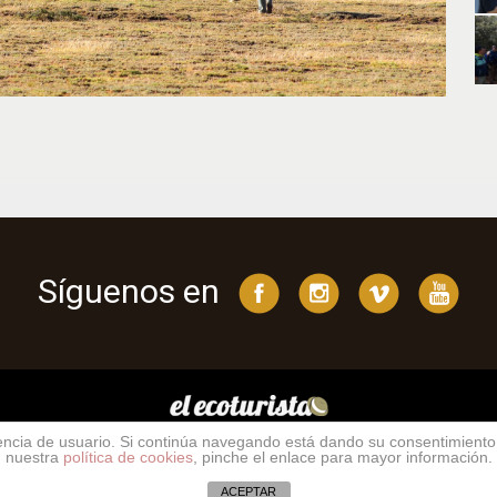
Síguenos en
riencia de usuario. Si continúa navegando está dando su consentimient
nuestra
política de cookies
, pinche el enlace para mayor información.
yright © 2026 https://elecoturista.com Todos los derechos reserva
ACEPTAR