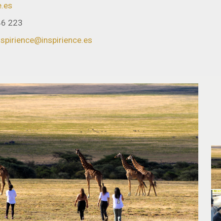
e.es
46 223
nspirience@inspirience.es