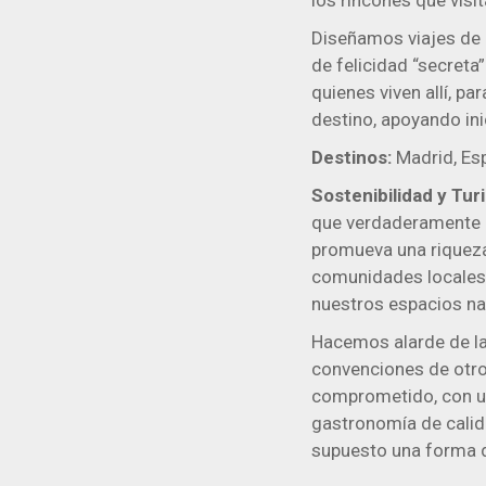
los rincones que visi
Diseñamos viajes de l
de felicidad “secreta
quienes viven allí, pa
destino, apoyando in
Destinos:
Madrid, Esp
Sostenibilidad y Tu
que verdaderamente g
promueva una riqueza
comunidades locales,
nuestros espacios na
Hacemos alarde de la
convenciones de otro
comprometido, con un 
gastronomía de calida
supuesto una forma d