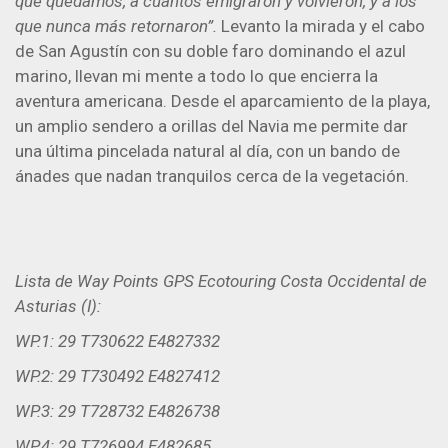
que quedamos, a cuantos emigraron y volvieron, y a los
que nunca más retornaron”.
Levanto la mirada y el cabo
de San Agustín con su doble faro dominando el azul
marino, llevan mi mente a todo lo que encierra la
aventura americana. Desde el aparcamiento de la playa,
un amplio sendero a orillas del Navia me permite dar
una última pincelada natural al día, con un bando de
ánades que nadan tranquilos cerca de la vegetación.
Lista de Way Points GPS Ecotouring Costa Occidental de
Asturias (I):
WP.1: 29 T730622 E4827332
WP.2: 29 T730492 E4827412
WP.3: 29 T728732 E4826738
WP.4: 29 T726994 E482685