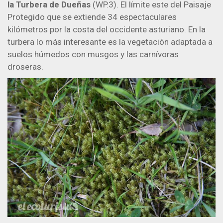
la Turbera de Dueñas
(WP.3). El límite este del Paisaje
Protegido que se extiende 34 espectaculares
kilómetros por la costa del occidente asturiano. En la
turbera lo más interesante es la vegetación adaptada a
suelos húmedos con musgos y las carnívoras
droseras.