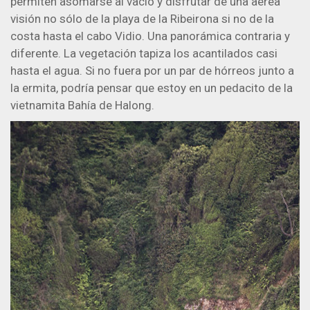
permiten asomarse al vacío y disfrutar de una aérea
visión no sólo de la playa de la Ribeirona si no de la
costa hasta el cabo Vidio. Una panorámica contraria y
diferente. La vegetación tapiza los acantilados casi
hasta el agua. Si no fuera por un par de hórreos junto a
la ermita, podría pensar que estoy en un pedacito de la
vietnamita Bahía de Halong.