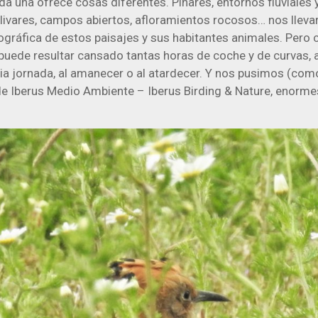
da una ofrece cosas diferentes. Pinares, entornos fluviales
olivares, campos abiertos, afloramientos rocosos… nos llev
ográfica de estos paisajes y sus habitantes animales. Pero
puede resultar cansado tantas horas de coche y de curvas, a
ia jornada, al amanecer o al atardecer. Y nos pusimos (co
de Iberus Medio Ambiente – Iberus Birding & Nature, enorme