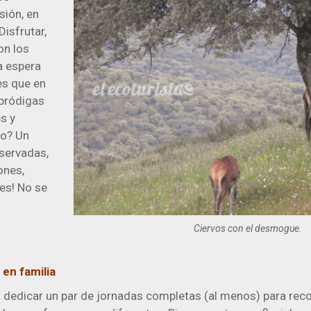
sión, en
Disfrutar,
on los
la espera
es que en
pródigas
s y
io? Un
bservadas,
ones,
ces! No se
Ciervos con el desmogue.
 en familia
dedicar un par de jornadas completas (al menos) para reco