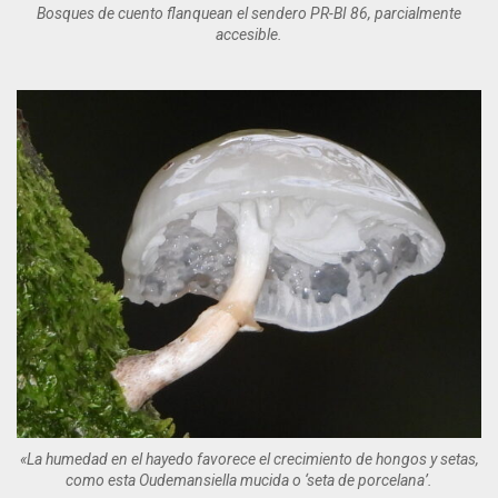
Bosques de cuento flanquean el sendero PR-BI 86, parcialmente
accesible.
«La humedad en el hayedo favorece el crecimiento de hongos y setas,
como esta Oudemansiella mucida o ‘seta de porcelana’.