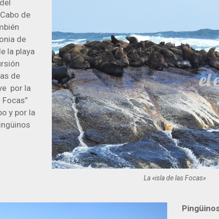
del
l Cabo de
mbién
onia de
e la playa
ursión
ias de
ye por la
s Focas”
bo y por la
pingüinos
La «isla de las Focas»
Pingüino