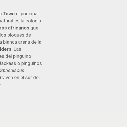
s Town
el principal
natural es la colonia
nos africanos
que
 los bloques de
la blanca arena de la
lders
. Las
es del pingüino
 Jackass o pingüinos
(
Spheniscus
) viven en el sur del
e.