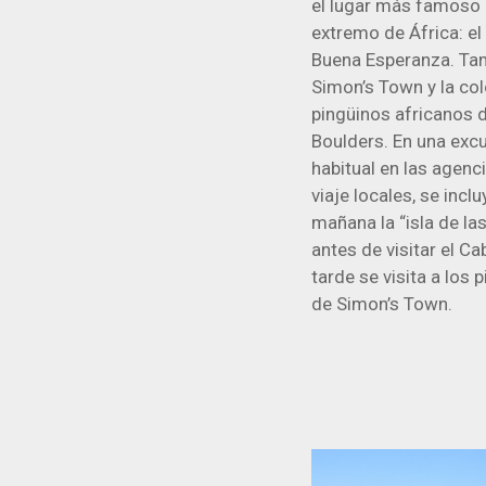
el lugar más famoso 
extremo de África: e
Buena Esperanza. Ta
Simon’s Town y la col
pingüinos africanos d
Boulders. En una exc
habitual en las agenc
viaje locales, se inclu
mañana la “isla de la
antes de visitar el Ca
tarde se visita a los 
de Simon’s Town.