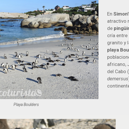
En
Simon’
atractivo 
de
pingüi
cría entre
granito y 
playa Bou
poblacion
africano,
del Cabo 
demersus
continent
Playa Boulders