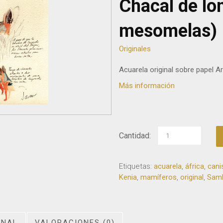
Chacal de lo
mesomelas)
Originales
Acuarela original sobre papel A
Más información
Cantidad:
Etiquetas:
acuarela
,
áfrica
,
cani
Kenia
,
mamíferos
,
original
,
Sam
ONAL
VALORACIONES (0)