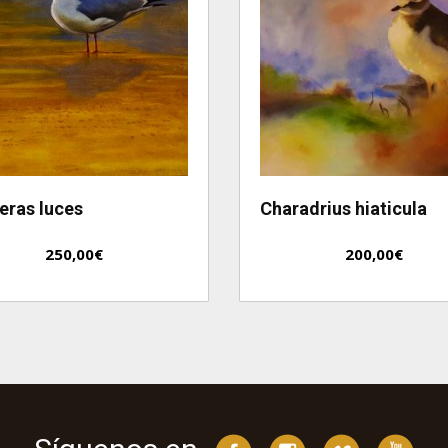
eras luces
Charadrius hiaticula
250,00
€
200,00
€