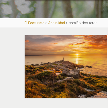
El Ecoturista
>
Actualidad
>
camiño dos faros