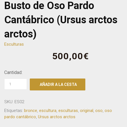
Busto de Oso Pardo
Cantábrico (Ursus arctos
arctos)
Esculturas
500,00
€
Cantidad:
AÑADIR A LA CESTA
SKU:
ES02
Etiquetas:
bronce
,
escultura
,
esculturas
,
original
,
oso
,
oso
pardo cantábrico
,
Ursus arctos arctos