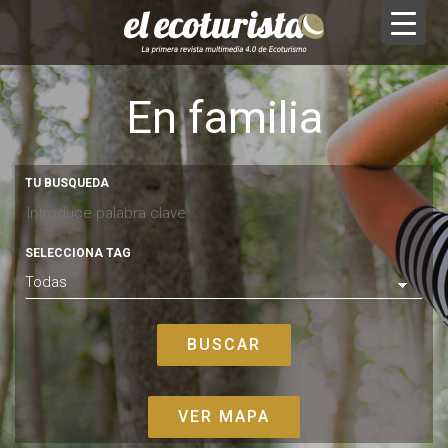
En familia
TU BUSQUEDA
SELECCIONA TAG
VER MAPA